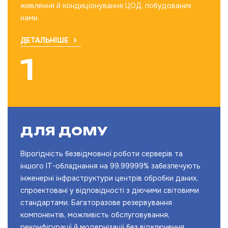
живлення й кондиціонування ЦОД, побудованих
нами.
ДЕТАЛЬНІШЕ
ДЛЯ ДОМУ
Вірогідність безвідмовної роботи серверів та
іншого IT-обладнання на 99,99999% забезпечують
інженерні інфраструктури центрів обробки даних,
спроектовані у відповідності з діючими світовими
стандартами. Багаторазове резервування
компонентів, можливість обслуговування,
реконфігурації й модернізації без відключення