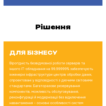
Рішення
ДЛЯ БІЗНЕСУ
Вірогідність безвідмовної роботи серверів та
іншого IT-обладнання на 99,99999% забезпечують
інженерні інфраструктури центрів обробки даних,
спроектовані у відповідності з діючими світовими
стандартами. Багаторазове резервування
компонентів, можливість обслуговування,
реконфігурації й модернізації без відключення
навантаження – основні особливості систем