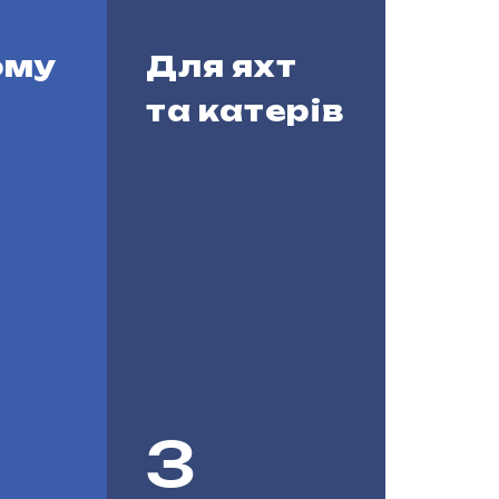
ому
Для яхт
та катерів