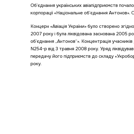
Об’єднання українських авіапідприємств почало
корпорації «Національне об’єднання Антонов». О
Концерн «Авіація України» було створено згідн
2007 року і була ліквідована заснована 2005 р
об’єднання „Антонов“». Концентрація учасникі
N254-р від 3 травня 2008 року. Уряд ліквідув
передачу його підприємств до складу «Укробо
року.