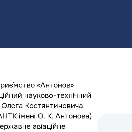
риє́мство «Анто́нов»
ційний науково-технічний
і Олега Костянтиновича
НТК імені О. К. Антонова)
державне авіаційне