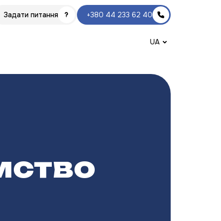
Задати питання
+380 44 233 62 40
UA
мство