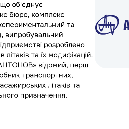
 що об'єднує
ке бюро, комплекс
експериментальний та
д, випробувальний
підприємстві розроблено
в літаків та їх модифікацій.
 «АНТОНОВ» відомий, перш
робник транспортних,
асажирських літаків та
льного призначення.