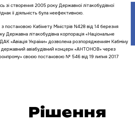
сь зі створення 2005 року Державної літакобудівної
днак її діяльність була неефективною.
о з постановою Кабінету Міністрів N428 від 14 березня
оку Державна літакобудівна корпорація «Національне
в ДАК «Авіація України» дозволена розпорядженням Кабміну
ав державний авіабудівний концерн «АНТОНОВ» через
ронпрому» своєю постановою № 546 від 19 липня 2017
Рішення