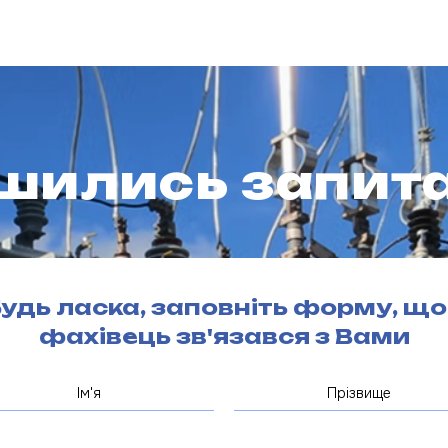
шились запита
удь ласка, заповніть форму, щ
фахівець зв'язався з Вами