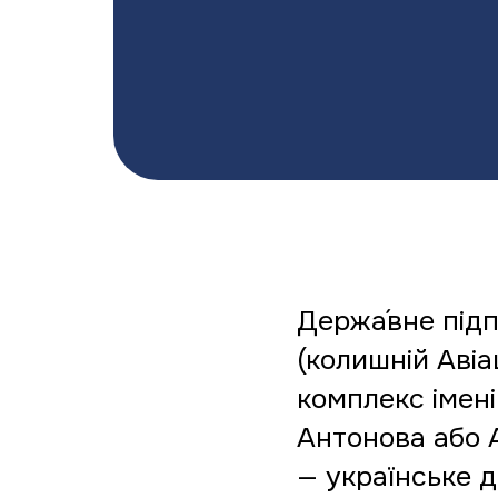
Держа́вне підп
(колишній Авіа
комплекс імен
Антонова або А
— українське 