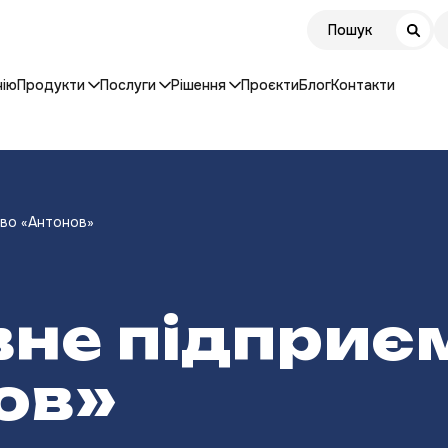
нію
Продукти
Послуги
Рішення
Проєкти
Блог
Контакти
во «Антонов»
не підприє
ов»