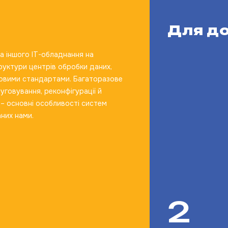
Для д
та іншого IT-обладнання на
руктури центрів обробки даних,
ітовими стандартами. Багаторазове
уговування, реконфігурації й
 – основні особливості систем
них нами.