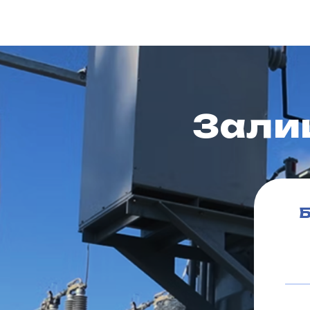
Зали
Б