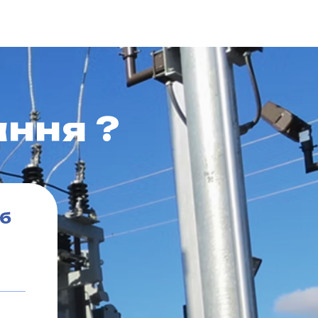
ння ?
об