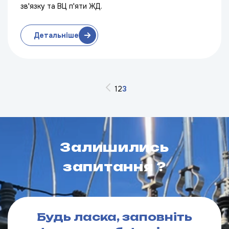
зв'язку та ВЦ п'яти ЖД.
Детальніше
1
2
3
Залишились
запитання ?
Будь ласка, заповніть