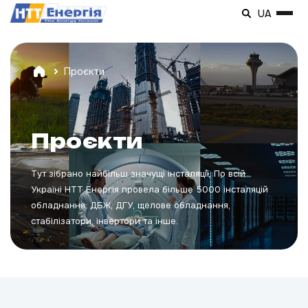
UA
Проєкти
Проєкти
Тут зібрано найбільш значущі інсталяції. По всій
Україні НТТ Енергія провела більше 5000 інсталяцій
обладнання: ДБЖ, ДГУ, щелове обладнання,
стабілізатори, інвертори та інше.