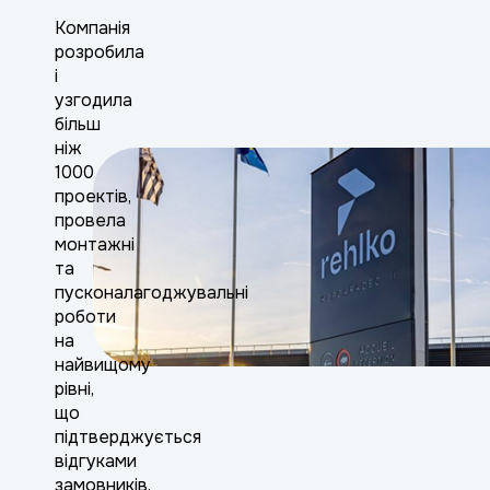
Компанія
розробила
і
узгодила
більш
ніж
1000
проектів,
провела
монтажні
та
пусконалагоджувальні
роботи
на
найвищому
рівні,
що
підтверджується
відгуками
замовників.