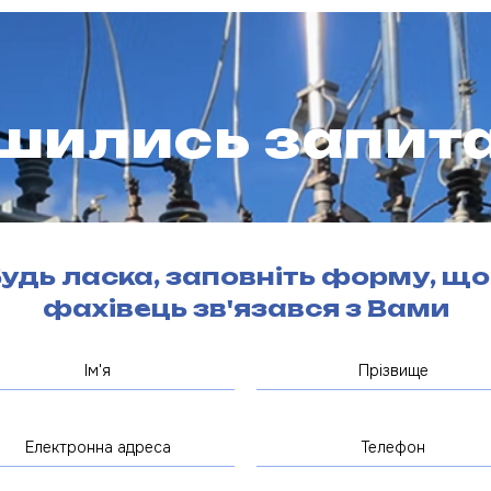
шились запита
удь ласка, заповніть форму, щ
фахівець зв'язався з Вами