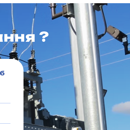
ння ?
об