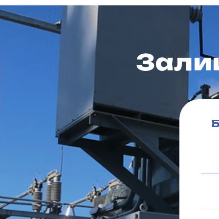
Зали
Б