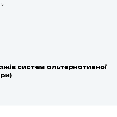
. 5
жів систем альтернативної
ори)