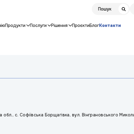
нію
Продукти
Послуги
Рішення
Проєкти
Блог
Контакти
ка обл., с. Софіївська Борщагівка, вул. Вінграновського Микол