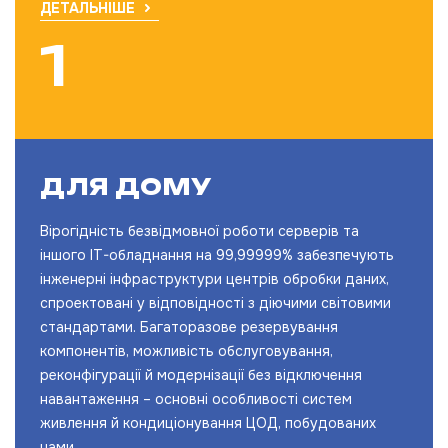
ДЕТАЛЬНІШЕ
ДЛЯ ДОМУ
Вірогідність безвідмовної роботи серверів та
іншого IT-обладнання на 99,99999% забезпечують
інженерні інфраструктури центрів обробки даних,
спроектовані у відповідності з діючими світовими
стандартами. Багаторазове резервування
компонентів, можливість обслуговування,
реконфігурації й модернізації без відключення
навантаження – основні особливості систем
живлення й кондиціонування ЦОД, побудованих
нами.