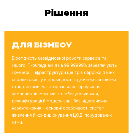
Рішення
ДЛЯ БІЗНЕСУ
Вірогідність безвідмовної роботи серверів та
іншого IT-обладнання на 99,99999% забезпечують
інженерні інфраструктури центрів обробки даних,
спроектовані у відповідності з діючими світовими
стандартами. Багаторазове резервування
компонентів, можливість обслуговування,
реконфігурації й модернізації без відключення
навантаження – основні особливості систем
живлення й кондиціонування ЦОД, побудованих
нами.