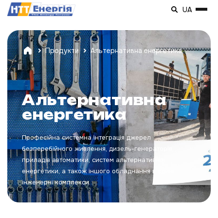
UA
Продукти
Альтернативна енергетика
Альтернативна
енергетика
Професійна системна інтеграція джерел
безперебійного живлення, дизель-генераторів,
приладів автоматики, систем альтернативної
енергетики, а також іншого обладнання в єдині
інженерні комплекси.