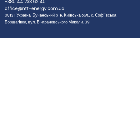
+380 44 233 62 40
office@ntt-energy.com.ua
08131, Україна, Бучанський р-н, Київська обл., с. Софіївська
Борщагівка, вул. Вінграновського Миколи, 39