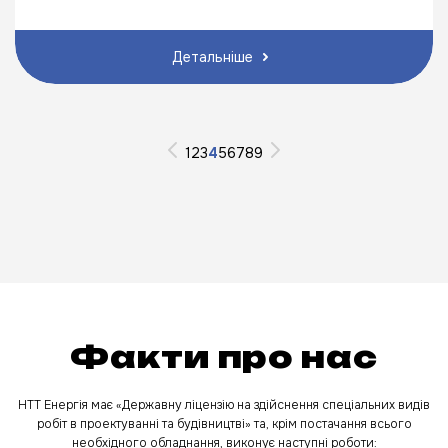
Детальніше
1
2
3
4
5
6
7
8
9
Факти про нас
НТТ Енергія має «Державну ліцензію на здійснення спеціальних видів
робіт в проектуванні та будівництві» та, крім постачання всього
необхідного обладнання, виконує наступні роботи: