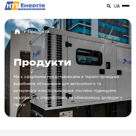
UA
Продукти
Продукти
Ми є офіційними представниками в Україні провідних
виробників обладнання для автономного та
резервного електроживлення, постійно підвищуємо
кваліфікацію співробітників та обмінюємось досвідом у
галузі.