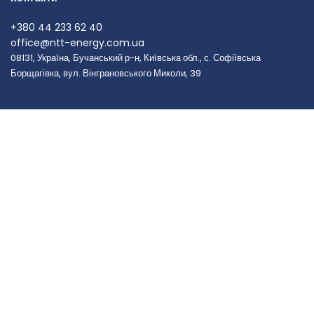
+380 44 233 62 40
office@ntt-energy.com.ua
08131, Україна, Бучанський р-н, Київська обл., с. Софіївська
Борщагівка, вул. Вінграновського Миколи, 39