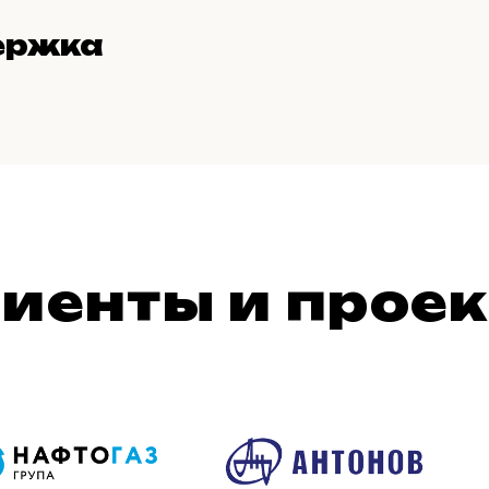
ержка
иенты и прое