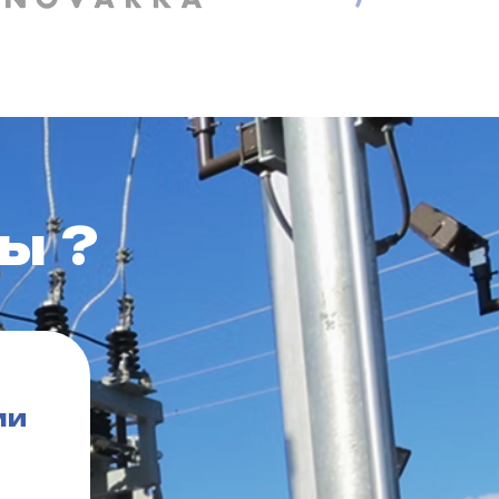
ы ?
ми