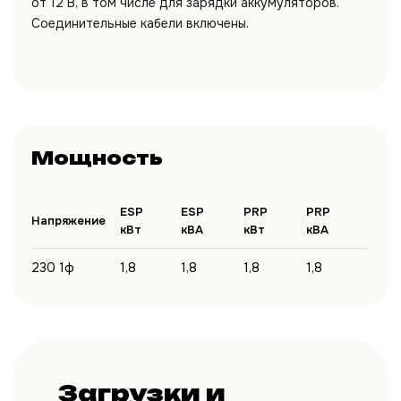
от 12 В, в том числе для зарядки аккумуляторов.
Соединительные кабели включены.
Мощность
ESP
ESP
PRP
PRP
Напряжение
кВт
кВА
кВт
кВА
230 1ф
1,8
1,8
1,8
1,8
Загрузки и