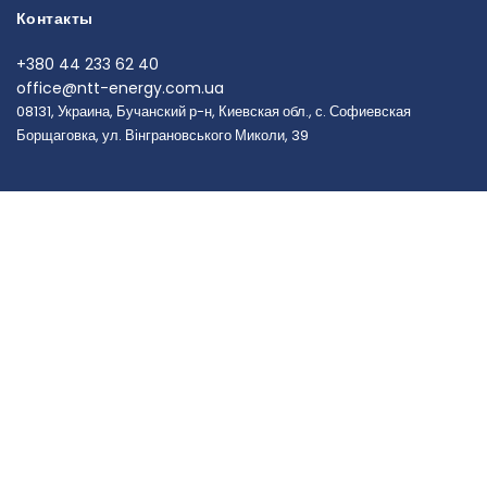
Контакты
+380 44 233 62 40
office@ntt-energy.com.ua
08131, Украина, Бучанский р-н, Киевская обл., с. Софиевская
Борщаговка, ул. Вінграновського Миколи, 39