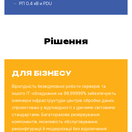
РП 0,4 кВ и PDU
Рішення
ДЛЯ БІЗНЕСУ
Вірогідність безвідмовної роботи серверів та
іншого IT-обладнання на 99,99999% забезпечують
інженерні інфраструктури центрів обробки даних,
спроектовані у відповідності з діючими світовими
стандартами. Багаторазове резервування
компонентів, можливість обслуговування,
реконфігурації й модернізації без відключення