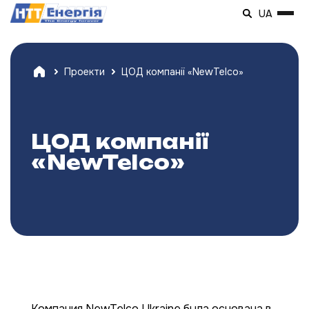
UA
Проекти
ЦОД компанії «NewTelco»
ЦОД компанії
«NewTelco»
Компания NewTelco Ukraine была основана в