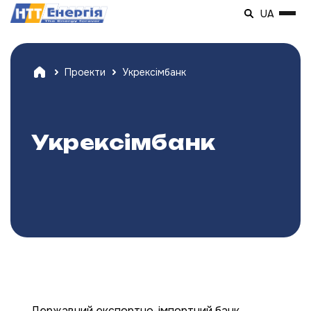
UA
Проекти
Укрексімбанк
Укрексімбанк
Державний експортно-імпортний банк