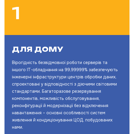
ДЛЯ ДОМУ
Вірогідність безвідмовної роботи серверів та
іншого IT-обладнання на 99,99999% забезпечують
інженерні інфраструктури центрів обробки даних,
спроектовані у відповідності з діючими світовими
стандартами. Багаторазове резервування
компонентів, можливість обслуговування,
реконфігурації й модернізації без відключення
навантаження – основні особливості систем
живлення й кондиціонування ЦОД, побудованих
нами.