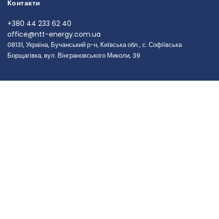
Контакти
+380 44 233 62 40
office@ntt-energy.com.ua
08131, Україна, Бучанський р-н, Київська обл., с. Софіївська
Борщагівка, вул. Вінграновського Миколи, 39