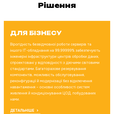
Рішення
ДЛЯ БІЗНЕСУ
Вірогідність безвідмовної роботи серверів та
іншого IT-обладнання на 99,99999% забезпечують
інженерні інфраструктури центрів обробки даних,
спроектовані у відповідності з діючими світовими
стандартами. Багаторазове резервування
компонентів, можливість обслуговування,
реконфігурації й модернізації без відключення
навантаження – основні особливості систем
живлення й кондиціонування ЦОД, побудованих
нами.
ДЕТАЛЬНІШЕ