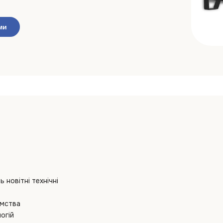
ми
новітні технічні
ємства
огій