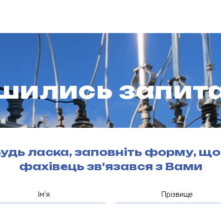
шились запита
удь ласка, заповніть форму, щ
фахівець зв'язався з Вами