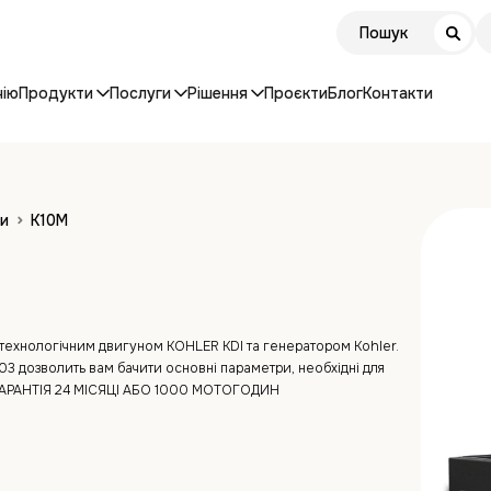
нію
Продукти
Послуги
Рішення
Проєкти
Блог
Контакти
ри
K10M
ехнологічним двигуном KOHLER KDI та генератором Kohler.
03 дозволить вам бачити основні параметри, необхідні для
 ГАРАНТІЯ 24 МІСЯЦІ АБО 1000 МОТОГОДИН