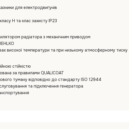
оказники для електродвигунів
класу H та клас захисту IP23
нтилятором радіатора з механічним приводом
 REHLKO
вах високої температури та при низькому атмосферному тиску
ійною стійкістю
кована за правилами QUALICOAT
льового туману відповідно до стандарту ISO 12944
слуговування та підключення генератора
ранспортування