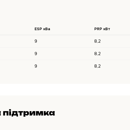
ESP кВа
PRP кВт
9
8,2
9
8,2
9
8,2
 підтримка