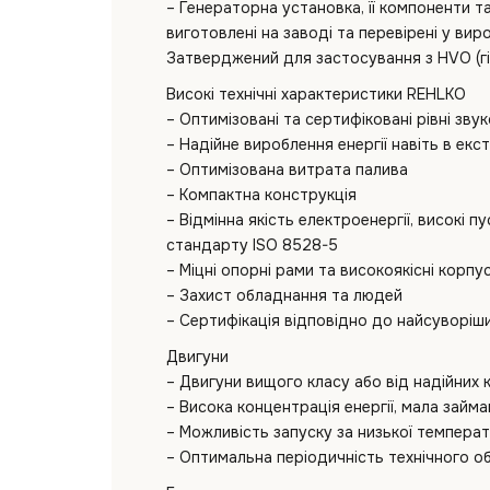
– Генераторна установка, її компоненти 
виготовлені на заводі та перевірені у вир
Затверджений для застосування з HVO (г
Високі технічні характеристики REHLKO
– Оптимізовані та сертифіковані рівні зву
– Надійне вироблення енергії навіть в ек
– Оптимізована витрата палива
– Компактна конструкція
– Відмінна якість електроенергії, високі 
стандарту ISO 8528-5
– Міцні опорні рами та високоякісні корпу
– Захист обладнання та людей
– Сертифікація відповідно до найсуворіш
Двигуни
– Двигуни вищого класу або від надійних 
– Висока концентрація енергії, мала займ
– Можливість запуску за низької темпера
– Оптимальна періодичність технічного о