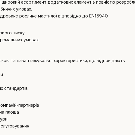
та широкий асортимент додаткових елементів повністю розроблен
обничих умовах.
ідроване рослине мастило) відповідно до EN15940
кового тиску
стремальних умовах
пускові та навантажувальні характеристики, що відповідають
си
их стандартів
компаній-партнерів
ана площа
тури
бслуговування