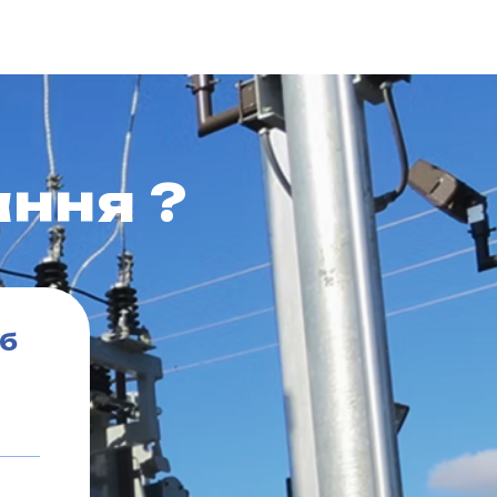
ння ?
об