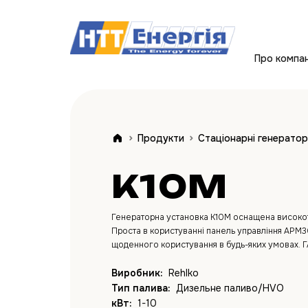
Про компа
Продукти
Стаціонарні генерато
K10M
Генераторна установка K10M оснащена високот
Проста в користуванні панель управління APM3
щоденного користування в будь-яких умовах.
Виробник:
Rehlko
Тип палива:
Дизельне паливо/HVO
кВт:
1-10