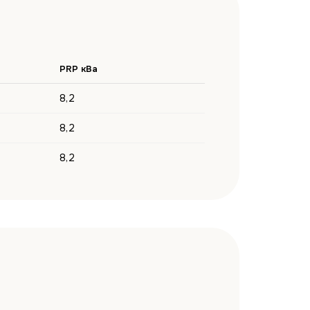
PRP кВа
8,2
8,2
8,2