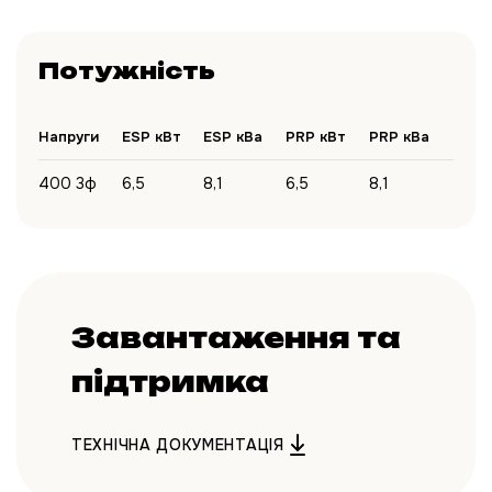
Потужність
Напруги
ESP кВт
ESP кВа
PRP кВт
PRP кВа
400 3ф
6,5
8,1
6,5
8,1
Завантаження та
підтримка
ТЕХНІЧНА ДОКУМЕНТАЦІЯ