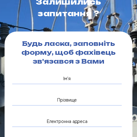
Залишились
запитання ?
Будь ласка, заповніть
форму, щоб фахівець
зв'язався з Вами