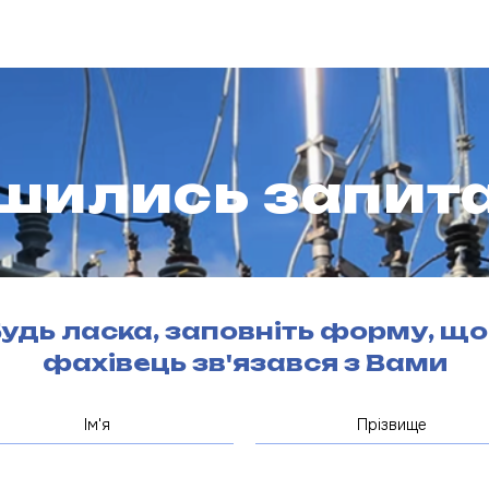
шились запита
удь ласка, заповніть форму, щ
фахівець зв'язався з Вами