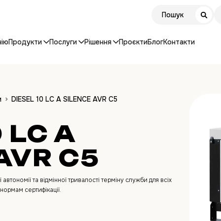
нію
Продукти
Послуги
Рішення
Проєкти
Блог
Контакти
и
DIESEL 10 LC A SILENCE AVR C5
 LC A
AVR C5
автономії та відмінної тривалості терміну служби для всіх
нормам сертифікації.