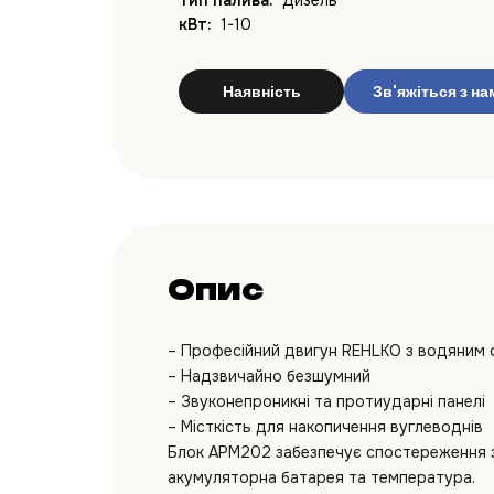
Тип палива:
Дизель
кВт:
1-10
Наявність
Зв'яжіться з на
Опис
– Професійний двигун REHLKO з водяним
– Надзвичайно безшумний
– Звуконепроникні та протиударні панелі
– Місткість для накопичення вуглеводнів
Блок APM202 забезпечує спостереження за
акумуляторна батарея та температура.