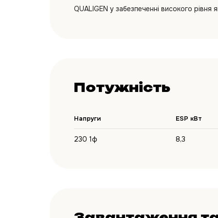
QUALIGEN у забезпеченні високого рівня як
Потужність
Напруги
ESP кВт
230 1ф
8,3
Завантаження та