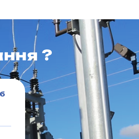
ння ?
об