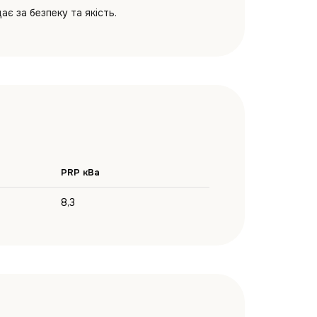
є за безпеку та якість.
PRP кВа
8,3