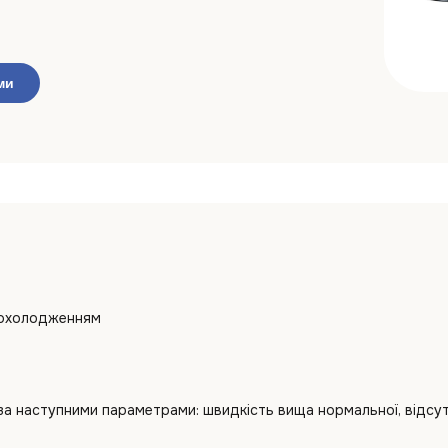
ми
 охолодженням
 наступними параметрами: швидкість вища нормальної, відсутн