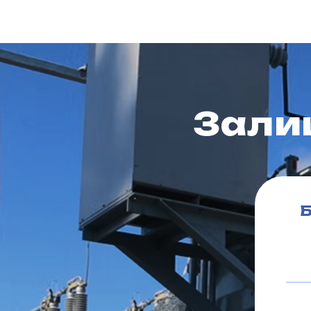
Зали
Б