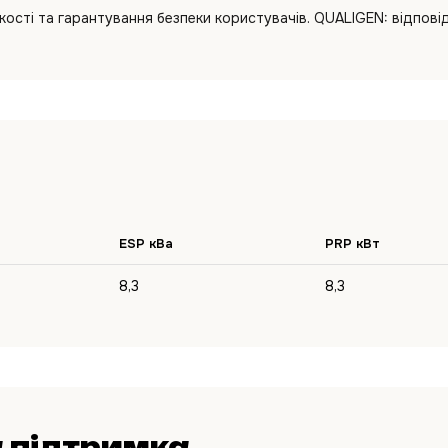
ості та гарантування безпеки користувачів. QUALIGEN: відповіда
ESP кВа
PRP кВт
8,3
8,3
 підтримка